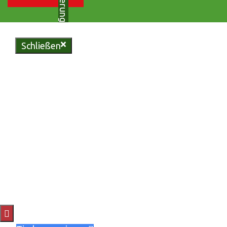
Schließen
Genießen Sie regionale
Köstlichkeiten in unserer
urigen Bliesgau-Scheune oder
erleben Sie unvergessliche
Momente in unserem
vielseitigen Eventzelt.
Reservieren Sie jetzt Ihren
Tisch und lassen Sie sich von
uns verwöhnen.
