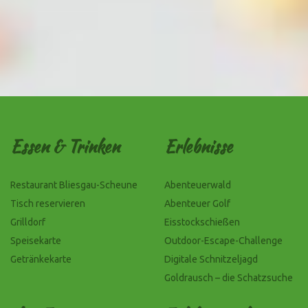
Essen & Trinken
Erlebnisse
Restaurant Bliesgau-Scheune
Abenteuerwald
Tisch reservieren
Abenteuer Golf
Grilldorf
Eisstockschießen
Speisekarte
Outdoor-Escape-Challenge
Getränkekarte
Digitale Schnitzeljagd
Goldrausch – die Schatzsuche