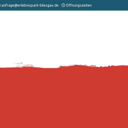
anfrage@erlebnispark-bliesgau.de
Öffnungszeiten