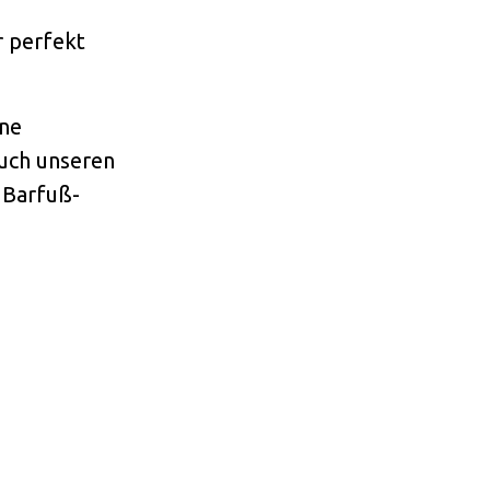
r perfekt
ine
auch unseren
 Barfuß-