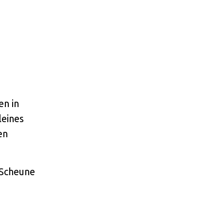
en in
leines
en
u-Scheune