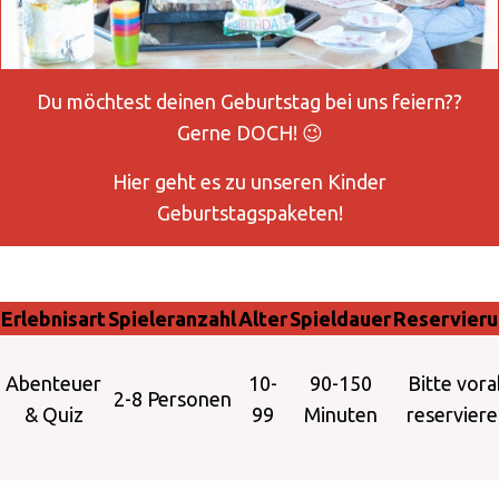
Du möchtest deinen Geburtstag bei uns feiern??
Gerne DOCH! 😉
Hier geht es zu unseren Kinder
Geburtstagspaketen!
Erlebnisart
Spieleranzahl
Alter
Spieldauer
Reservier
Abenteuer
10-
90-150
Bitte vora
2-8 Personen
& Quiz
99
Minuten
reservier