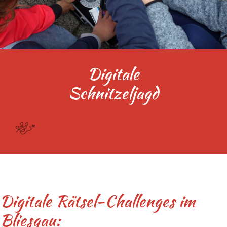
Digitale
Schnitzeljagd
Digitale Rätsel-Challenges im
Bliesgau: