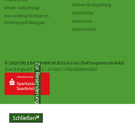
Partner & Umgebung
Kinder-Geburtstag
Gutscheine
Ihre Weihnachtsfeier im
Impressum
Erlebnispark Bliesgau
Datenschutz
© 2026 ERLEBNISPARK BLIESGAU UG (haftungsbeschränkt)
Zur Reservierung
Zum Bergwald 10-12・D–66271 Kleinblittersdorf
Schließen
Genießen Sie regionale