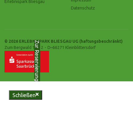
Erlebnispark Bliesgau
Datenschutz
© 2026 ERLEBNISPARK BLIESGAU UG (haftungsbeschränkt)
Zur Reservierung
Zum Bergwald 10-12・D–66271 Kleinblittersdorf
Schließen
Genießen Sie regionale
Köstlichkeiten in unserer
urigen Bliesgau-Scheune oder
erleben Sie unvergessliche