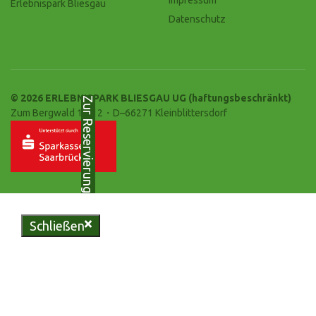
Erlebnispark Bliesgau
Datenschutz
© 2026 ERLEBNISPARK BLIESGAU UG (haftungsbeschränkt)
Zur Reservierung
Zum Bergwald 10-12・D–66271 Kleinblittersdorf
Schließen
Genießen Sie regionale
Köstlichkeiten in unserer
urigen Bliesgau-Scheune oder
erleben Sie unvergessliche