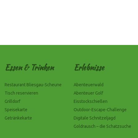
Essen & Trinken
Erlebnisse
Restaurant Bliesgau-Scheune
Abenteuerwald
Tisch reservieren
Abenteuer Golf
Grilldorf
Eisstockschießen
Speisekarte
Outdoor-Escape-Challenge
Getränkekarte
Digitale Schnitzeljagd
Goldrausch – die Schatzsuche