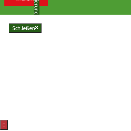
Schließen
Genießen Sie regionale
Köstlichkeiten in unserer
urigen Bliesgau-Scheune oder
erleben Sie unvergessliche
Momente in unserem
vielseitigen Eventzelt.
Reservieren Sie jetzt Ihren
Tisch und lassen Sie sich von
uns verwöhnen.
