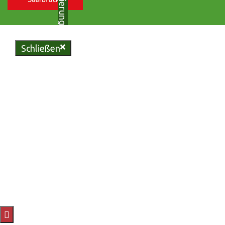
Schließen
Genießen Sie regionale
Köstlichkeiten in unserer
urigen Bliesgau-Scheune oder
erleben Sie unvergessliche
Momente in unserem
vielseitigen Eventzelt.
Reservieren Sie jetzt Ihren
Tisch und lassen Sie sich von
uns verwöhnen.
