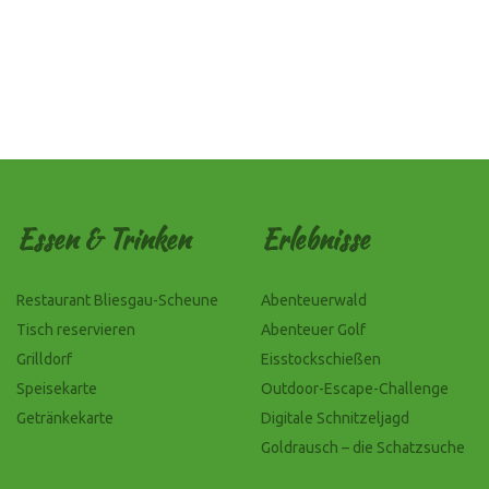
Essen & Trinken
Erlebnisse
Restaurant Bliesgau-Scheune
Abenteuerwald
Tisch reservieren
Abenteuer Golf
Grilldorf
Eisstockschießen
Speisekarte
Outdoor-Escape-Challenge
Getränkekarte
Digitale Schnitzeljagd
Goldrausch – die Schatzsuche