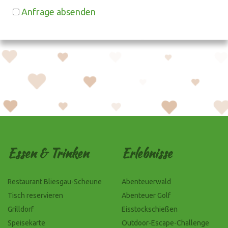
Anfrage absenden
Essen & Trinken
Erlebnisse
Restaurant Bliesgau-Scheune
Abenteuerwald
Tisch reservieren
Abenteuer Golf
Grilldorf
Eisstockschießen
Speisekarte
Outdoor-Escape-Challenge