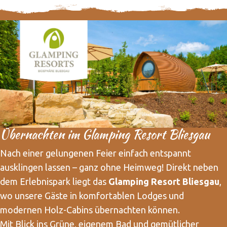
Übernachten im Glamping Resort Bliesgau
Nach einer gelungenen Feier einfach entspannt
ausklingen lassen – ganz ohne Heimweg! Direkt neben
dem Erlebnispark liegt das
Glamping Resort Bliesgau
,
wo unsere Gäste in komfortablen Lodges und
modernen Holz-Cabins übernachten können.
Mit Blick ins Grüne, eigenem Bad und gemütlicher