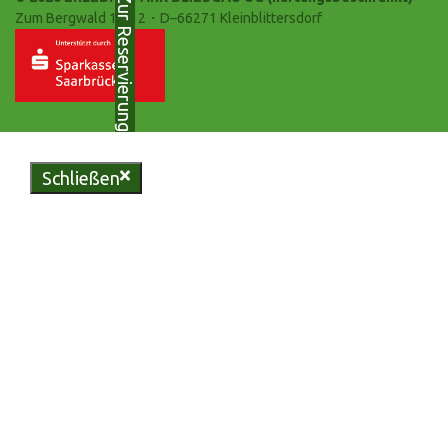
Zur Reservierung
Zum Bergwald 10-12・D–66271 Kleinblittersdorf
Schließen
Genießen Sie regionale
Köstlichkeiten in unserer
urigen Bliesgau-Scheune oder
erleben Sie unvergessliche
Momente in unserem
vielseitigen Eventzelt.
Reservieren Sie jetzt Ihren
Tisch und lassen Sie sich von
uns verwöhnen.