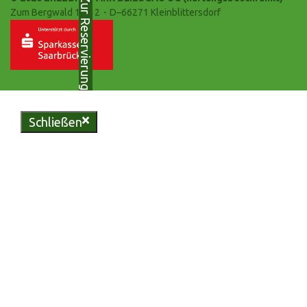
Zur Reservierung
Zum Bergwald 10-12・D–66271 Kleinblittersdorf
Schließen
Genießen Sie regionale
Köstlichkeiten in unserer
urigen Bliesgau-Scheune oder
erleben Sie unvergessliche
Momente in unserem
vielseitigen Eventzelt.
Reservieren Sie jetzt Ihren
Tisch und lassen Sie sich von
uns verwöhnen.