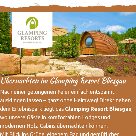
Übernachten im Glamping Resort Bliesgau
Nach einer gelungenen Feier einfach entspannt
ausklingen lassen – ganz ohne Heimweg! Direkt neben
dem Erlebnispark liegt das
Glamping Resort Bliesgau
,
wo unsere Gäste in komfortablen Lodges und
modernen Holz-Cabins übernachten können.
Mit Blick ins Grüne, eigenem Bad und gemütlicher