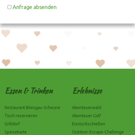
Anfrage absenden
Essen & Trinken
Erlebnisse
Restaurant Bliesgau-Scheune
Abenteuerwald
Tisch reservieren
Abenteuer Golf
Grilldorf
Eisstockschießen
Speisekarte
Outdoor-Escape-Challenge