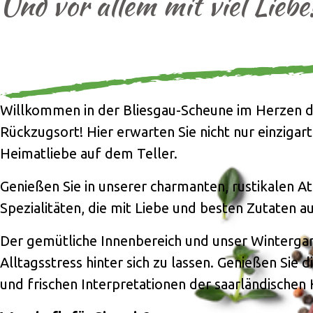
Und vor allem mit viel Liebe
Willkommen in der Bliesgau-Scheune im Herzen de
Rückzugsort! Hier erwarten Sie nicht nur einziga
Heimatliebe auf dem Teller.
Genießen Sie in unserer charmanten, rustikalen A
Spezialitäten, die mit Liebe und besten Zutaten 
Der gemütliche Innenbereich und unser Wintergarte
Alltagsstress hinter sich zu lassen. Genießen Sie 
und frischen Interpretationen der saarländischen