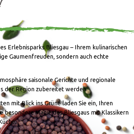
!
s Erlebnisparks Bliesgau – Ihrem kulinarischen
rtige Gaumenfreuden, sondern auch echte
tmosphäre saisonale Gerichte und regionale
aus der Region zubereitet werden.
n mit Blick ins Grüne laden Sie ein, Ihren
die besondere Magie des Bliesgaus mit Klassikern
 Küche.