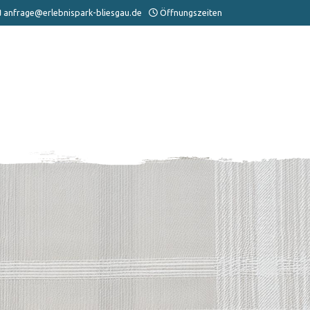
anfrage@erlebnispark-bliesgau.de
Öffnungszeiten