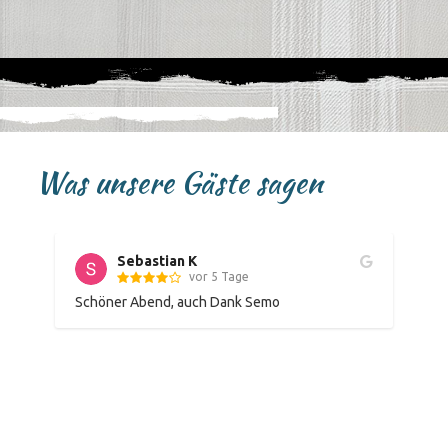
Was unsere Gäste sagen
Sebastian K
vor 5 Tage
Schöner Abend, auch Dank Semo
Su
hr 
vo