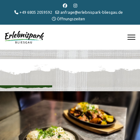
+49 6805 2059592
anfrage@erlebnispark-bliesgau.de
Öffnungszeiten