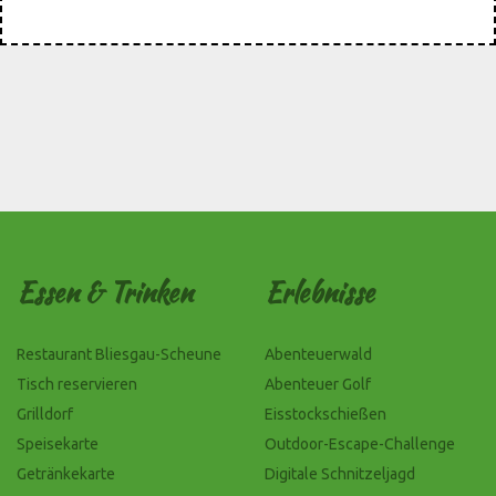
Essen & Trinken
Erlebnisse
Restaurant Bliesgau-Scheune
Abenteuerwald
Tisch reservieren
Abenteuer Golf
Grilldorf
Eisstockschießen
Speisekarte
Outdoor-Escape-Challenge
Getränkekarte
Digitale Schnitzeljagd