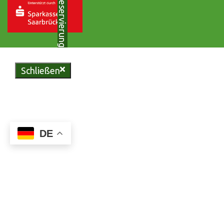
Zur Reservierung
Schließen
Genießen Sie regionale
Köstlichkeiten in unserer
urigen Bliesgau-Scheune oder
erleben Sie unvergessliche
DE
Momente in unserem
vielseitigen Eventzelt.
Reservieren Sie jetzt Ihren
Tisch und lassen Sie sich von
uns verwöhnen.