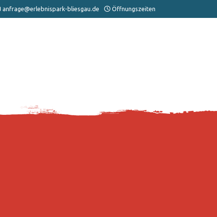
anfrage@erlebnispark-bliesgau.de
Öffnungszeiten