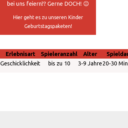
bei uns feiern?? Gerne DOCH! 😉
Hier geht es zu unseren Kinder
Geburtstagspaketen!
Erlebnisart
Spieleranzahl
Alter
Spielda
Geschicklichkeit
bis zu 10
3-9 Jahre
20-30 Mi