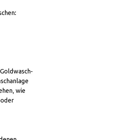
schen:
s Goldwasch-
aschanlage
ehen, wie
 oder
ndenen