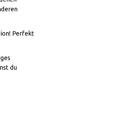
nderen
gion! Perfekt
iges
nst du