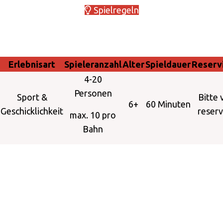
Spielregeln
Erlebnisart
Spieleranzahl
Alter
Spieldauer
Reserv
4-20
Personen
Sport &
Bitte 
6+
60 Minuten
Geschicklichkeit
reserv
max. 10 pro
Bahn