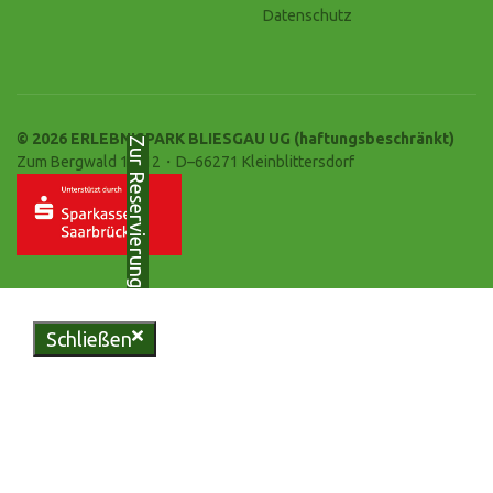
Datenschutz
© 2026 ERLEBNISPARK BLIESGAU UG (haftungsbeschränkt)
Zur Reservierung
Zum Bergwald 10-12・D–66271 Kleinblittersdorf
Schließen
Genießen Sie regionale
Köstlichkeiten in unserer
urigen Bliesgau-Scheune oder
erleben Sie unvergessliche