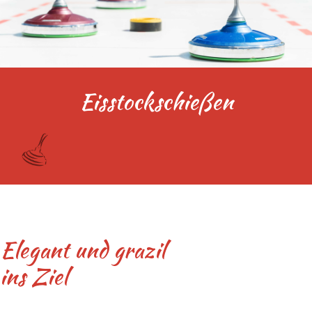
Eisstockschießen
Elegant und grazil
ins Ziel