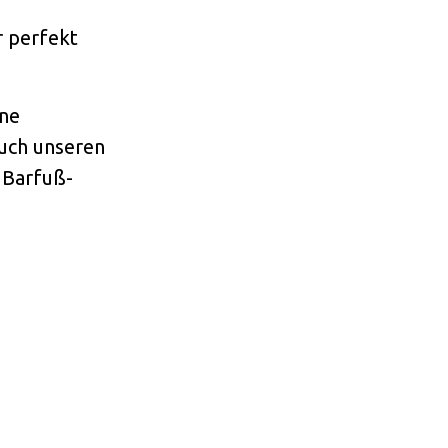
r perfekt
ine
auch unseren
 Barfuß-