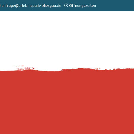
anfrage@erlebnispark-bliesgau.de
Öffnungszeiten