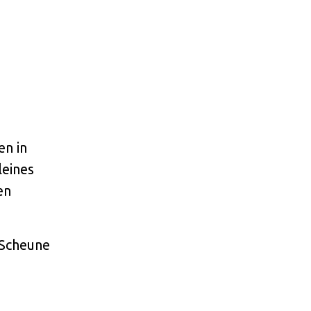
en in
leines
en
u-Scheune