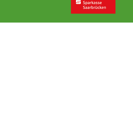
er urigen
iche
servieren Sie
erwöhnen.