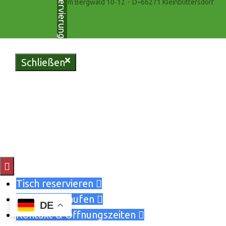
Zur Reservierung
Zum Bergwald 10-12・D–66271 Kleinblittersdorf
Schließen
Genießen Sie regionale Köstlichkeiten in unser
Bliesgau-Scheune oder erleben Sie unvergessl
Momente in unserem vielseitigen Eventzelt. Re
jetzt Ihren Tisch und lassen Sie sich von uns v

Tisch reservieren

Gutschein kaufen

DE
Kontakt & Öffnungszeiten
