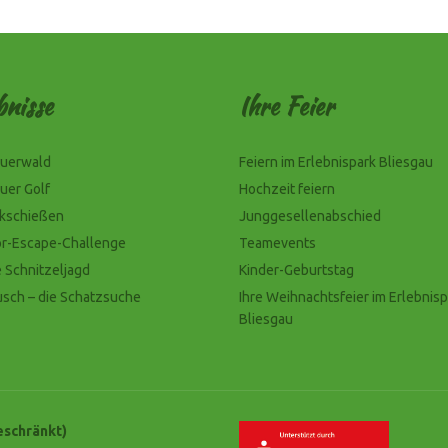
bnisse
Ihre Feier
uerwald
Feiern im Erlebnispark Bliesgau
uer Golf
Hochzeit feiern
ckschießen
Junggesellenabschied
r-Escape-Challenge
Teamevents
e Schnitzeljagd
Kinder-Geburtstag
usch – die Schatzsuche
Ihre Weihnachtsfeier im Erlebnisp
Bliesgau
schränkt)