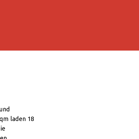
 und
 qm laden 18
ie
hen