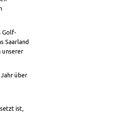
n
 Golf-
as Saarland
n unserer
 Jahr über
etzt ist,