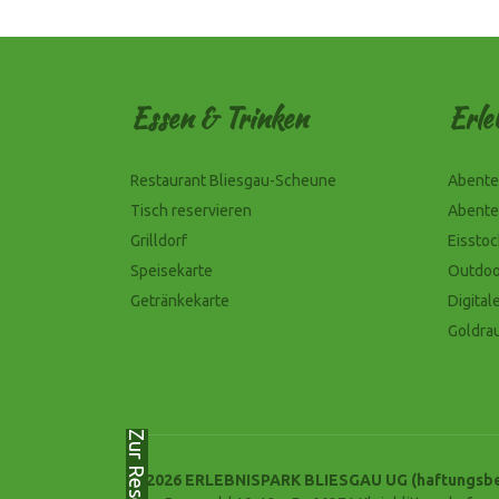
Essen & Trinken
Erle
Restaurant Bliesgau-Scheune
Abente
Tisch reservieren
Abente
Grilldorf
Eissto
Speisekarte
Outdoo
Getränkekarte
Digital
Goldra
© 2026 ERLEBNISPARK BLIESGAU UG (haftungsbe