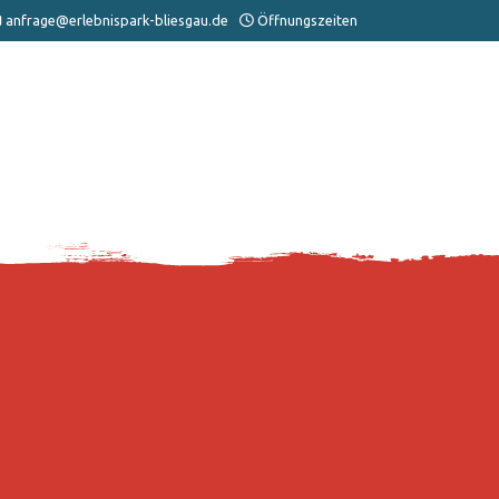
anfrage@erlebnispark-bliesgau.de
Öffnungszeiten