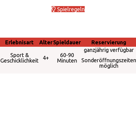
Spielregeln
Erlebnisart
Alter
Spieldauer
Reservierung
ganzjährig verfügbar
Sport &
60-90
4+
Sonderöffnungszeite
Geschicklichkeit
Minuten
möglich