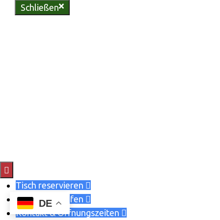
Schließen
Genießen Sie regionale
Köstlichkeiten in unserer
urigen Bliesgau-Scheune oder
erleben Sie unvergessliche
Momente in unserem
vielseitigen Eventzelt.
Reservieren Sie jetzt Ihren
Tisch und lassen Sie sich von
uns verwöhnen.

Tisch reservieren

Gutschein kaufen

DE
Kontakt & Öffnungszeiten
