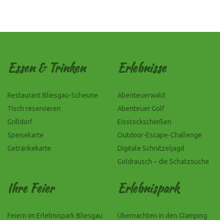
Essen & Trinken
Erlebnisse
Restaurant Bliesgau-Scheune
Abenteuerwald
Tisch reservieren
Abenteuer Golf
Grilldorf
Eisstockschießen
Speisekarte
Outdoor-Escape-Challenge
Getränkekarte
Digitale Schnitzeljagd
Goldrausch – die Schatzsuche
Ihre Feier
Erlebnispark
Feiern im Erlebnispark Bliesgau
Übernachten in den Glamping