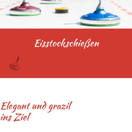
Eisstockschießen
Elegant und grazil
ins Ziel