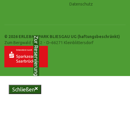
Datenschutz
© 2026 ERLEBNISPARK BLIESGAU UG (haftungsbeschränkt)
Zur Reservierung
Zum Bergwald 10-12・D–66271 Kleinblittersdorf
Schließen
Genießen Sie regionale
Köstlichkeiten in unserer
urigen Bliesgau-Scheune oder
erleben Sie unvergessliche