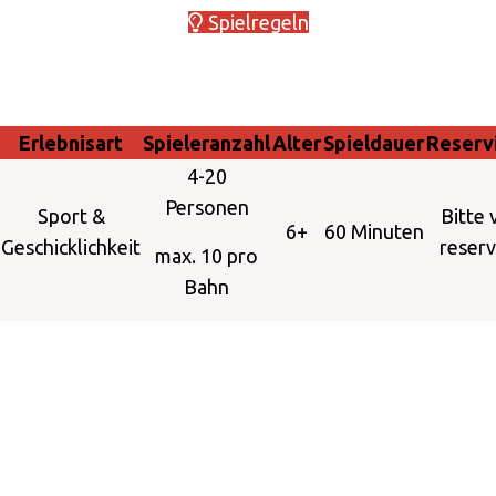
Spielregeln
Erlebnisart
Spieleranzahl
Alter
Spieldauer
Reserv
4-20
Personen
Sport &
Bitte 
6+
60 Minuten
Geschicklichkeit
reserv
max. 10 pro
Bahn